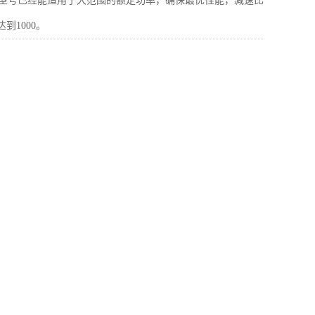
本型号已经能适用于大范围的额定功率，确保最优性能，减速比
到1000。