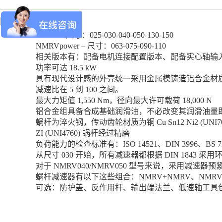
NMRV - 尺寸：025-030-040-050-130-150
NMRVpower – 尺寸：063-075-090-110
相关版本有：配备电机连接配置版本、配备实心轴输
功率可达 18.5 kW
具有现代设计感的外壳统一采用金属模铸造铝合金材质的紧固
减速比在 5 到 100 之间。
最大力矩值 1,550 Nm，径向最大许可载荷 18,000 N
铝合金组具备合成基础润滑油，不必改变其润滑油量
蜗杆为淬火钢，传动齿轮材质为铜 Cu Sn12 Ni2 (UNI701
ZI (UNI4760) 蜗杆经过精磨
负荷能力的检查标准有：ISO 14521、DIN 3996、BS 721、
从尺寸 030 开始，所有减速器都根据 DIN 1843 采用环氧
对于 NMRV040/NMRV050 型号来说，采用减速器预紧力
蜗杆减速器有以下这些组合：NMRV+NMRV、NMRVpower
可选：防护盖、反作用杆、输出端法兰、低速轴工具包